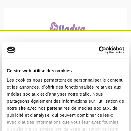
ALLOGREFFE
Remarque à
Nos substituts osseux issus de donneurs humains vivants
l'intention de nos
Ce site web utilise des cookies.
consentants, c'est le cœur de notre savoir faire et notre
greffon offrant la meilleure compatibilité biologique… Le
Les cookies nous permettent de personnaliser le contenu
visiteurs
produit premium de votre marché qui concilie ostéo-
et les annonces, d'offrir des fonctionnalités relatives aux
conduction et ostéo-induction.
médias sociaux et d'analyser notre trafic. Nous
Ce site contient des informations
partageons également des informations sur l'utilisation de
En savoir plus
réservées aux professionnels de santé.
notre site avec nos partenaires de médias sociaux, de
publicité et d'analyse, qui peuvent combiner celles-ci
Les contenus de ce site n'ont pas été
avec d'autres informations que vous leur avez fournies
validés pour un usage grand public.
Afin d'accéder à ces pages, vous devez
ou qu'ils ont collectées lors de votre utilisation de leurs