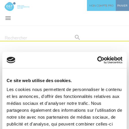
MON COMPTE PRO
PANIER


COMBLEMENT ALVÉOLAIRE
Remarque à
POST EXTRACTION
l'intention de nos
Ce site web utilise des cookies.
Page en cours de construction ...
Les cookies nous permettent de personnaliser le contenu
visiteurs
et les annonces, d'offrir des fonctionnalités relatives aux
médias sociaux et d'analyser notre trafic. Nous
Ce site contient des informations
partageons également des informations sur l'utilisation de
réservées aux professionnels de santé.
notre site avec nos partenaires de médias sociaux, de
publicité et d'analyse, qui peuvent combiner celles-ci
Les contenus de ce site n'ont pas été