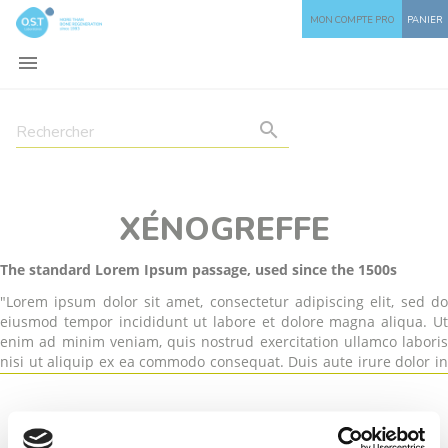
MON COMPTE PRO
PANIER


XÉNOGREFFE
The standard Lorem Ipsum passage, used since the 1500s
"Lorem ipsum dolor sit amet, consectetur adipiscing elit, sed do
eiusmod tempor incididunt ut labore et dolore magna aliqua. Ut
enim ad minim veniam, quis nostrud exercitation ullamco laboris
nisi ut aliquip ex ea commodo consequat. Duis aute irure dolor in
reprehenderit in voluptate velit esse cillum dolore eu fugiat nulla
pariatur. Excepteur sint occaecat cupidatat non proident, sunt in
culpa qui officia deserunt mollit anim id est laborum."