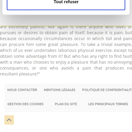
Tout refuser
teachings of the great explorer of the truth, the master-builder of
human happiness. No one rejects, dislikes, or avoids pleasure
itself, because it is pleasure, but because those who do not know
how to pursue pleasure rationally encounter consequences that
are extremely painful. Nor again is there anyone who loves or
pursues or desires to obtain pain of itself, because it is pain, but
because occasionally circumstances occur in which toil and pain
can procure him some great pleasure. To take a trivial example,
which of us ever undertakes laborious physical exercise, except to
obtain some advantage from it? But who has any right to find fault
with a man who chooses to enjoy a pleasure that has no annoying
consequences, or one who avoids a pain that produces no
resultant pleasure?"
NOUS CONTACTER
MENTIONS LÉGALES
POLITIQUE DE CONFIDENTIALIT
GESTION DES COOKIES
PLAN DU SITE
LES PRINCIPAUX TERMES
