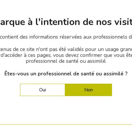
EN SAVOIR PLUS
rque à l'intention de nos visi
Granules Corticaux [250-800µm]
 contient des informations réservées aux professionnels d
riser la résorption après mélange avec du Dental SP Fine dans les co
enus de ce site n'ont pas été validés pour un usage gran
 d'accéder à ces pages, vous devez confirmer que vous êt
professionnel de santé ou assimilé.
Êtes-vous un professionnel de santé ou assimilé ?
CAS CLINIQUES
Oui
Non
Quelques exemples d'utilisation de nos gammes.