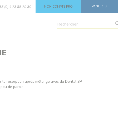
PANIER
(0)
+33 (0) 4 73 98 75 30
MON COMPTE PRO
NE
r la résorption après mélange avec du Dental SP
 peu de parois