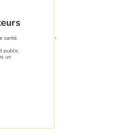
teurs
e santé.
mblements avec peu de parois
d public.
es un