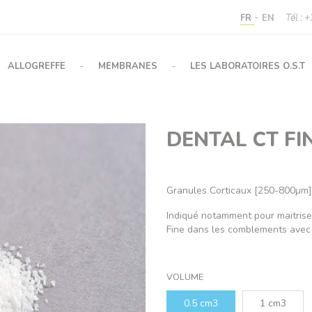
-
FR
EN
Tél : 
-
-
ALLOGREFFE
MEMBRANES
LES LABORATOIRES O.S.T
DENTAL CT FI
Granules Corticaux [250-800µm]
Indiqué notamment pour maitrise
Fine dans les comblements avec
VOLUME
0.5 cm3
1 cm3