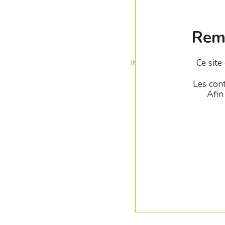
Rema
Ce site
Indiqué notamment pour mait
Les cont
Afin