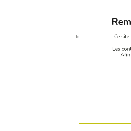
Rema
Ce site
Indiqué notamment pour maitr
Les cont
Afin