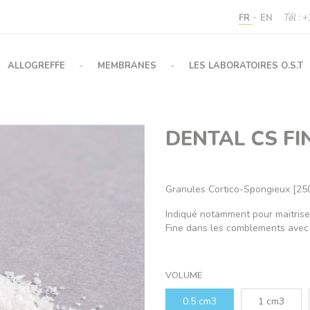
-
FR
EN
Tél : 
-
-
ALLOGREFFE
MEMBRANES
LES LABORATOIRES O.S.T
DENTAL CS FI
Granules Cortico-Spongieux [25
Indiqué notamment pour maitrise
Fine dans les comblements avec 
VOLUME
0.5 cm3
1 cm3