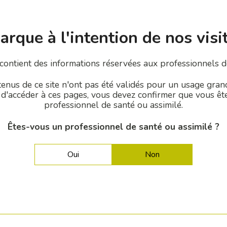
EN SAVOIR PLUS
rque à l'intention de nos visi
Granules Cortico-Spongieux [250-800µm].
 contient des informations réservées aux professionnels d
iser la résorption après mélange avec du Dental SP Fine dans les co
enus de ce site n'ont pas été validés pour un usage gran
 d'accéder à ces pages, vous devez confirmer que vous êt
professionnel de santé ou assimilé.
Êtes-vous un professionnel de santé ou assimilé ?
CAS CLINIQUES
Oui
Non
Quelques exemples d'utilisation de nos gammes.