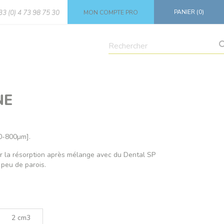
PANIER
(0)
+33 (0) 4 73 98 75 30
MON COMPTE PRO
NE
0-800µm].
r la résorption après mélange avec du Dental SP
peu de parois.
2 cm3