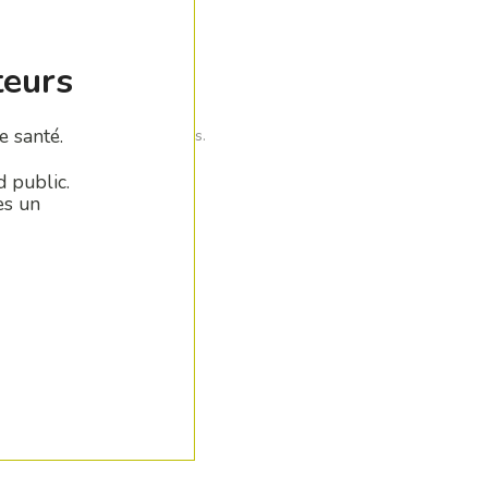
teurs
e santé.
mblements avec peu de parois.
d public.
es un