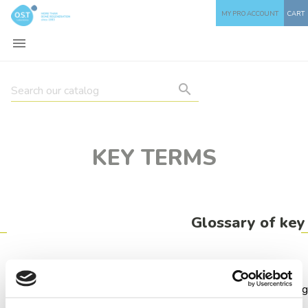
MY PRO ACCOUNT
CART


KEY TERMS
Glossary of key
Refers to all physiological processes contributing to bone 
from the foetus to the elderly